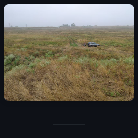
────────